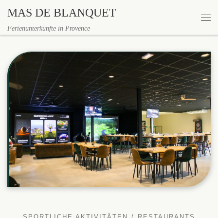
MAS DE BLANQUET
Zum Inhalt springen
Me
Ferienunterkünfte in Provence
SPORTLICHE AKTIVITÄTEN
RESTAURANTS